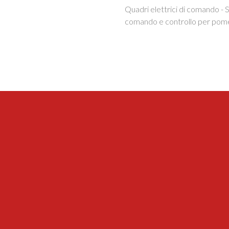
Quadri elettrici di comando - S
comando e controllo per pom