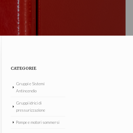
CATEGORIE
Gruppi e Sistemi
Antincendio
Gruppi idrici di
pressurizzazione
Pompe e motori sommersi