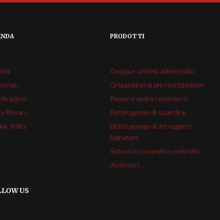
ENDA
PRODOTTI
enda
Gruppi e sistemi antincendio
erenze
Gruppi idrici di pressurizzazione
ificazioni
Pompe e motori sommersi
cy Privacy
Elettropompe di superficie
ie Policy
Elettropompe di drenaggio e
fognature
Sistemi di comando e controllo
Accessori
LLOW US