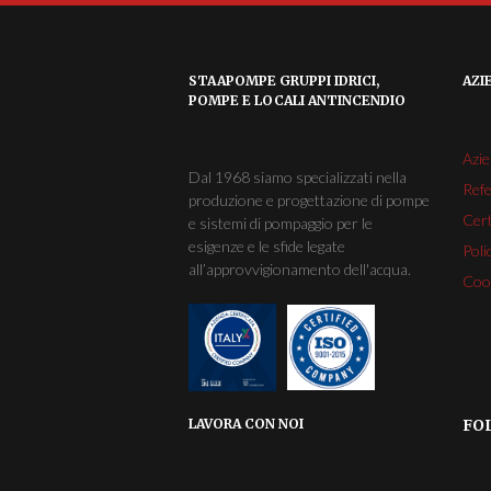
STAAPOMPE GRUPPI IDRICI,
AZI
POMPE E LOCALI ANTINCENDIO
Azi
Dal 1968 siamo specializzati nella
Ref
produzione e progettazione di pompe
Cert
e sistemi di pompaggio per le
esigenze e le sfide legate
Poli
all’approvvigionamento dell'acqua.
Cook
LAVORA CON NOI
FO