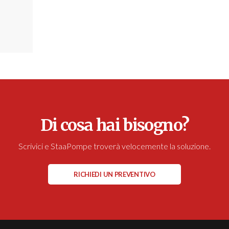
Di cosa hai bisogno?
Scrivici e StaaPompe troverà velocemente la soluzione.
RICHIEDI UN PREVENTIVO