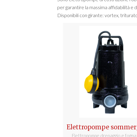
per garantire la massima affidabilità e d
Disponibili con girante: vortex, tritur
Elettropompe sommerg
Elettropompe drenaggio e fogna