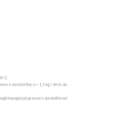
50-2.
sione e densità fino a < 1,1 kg / dm3, da
negli impegni più gravosi
e durabilità nel