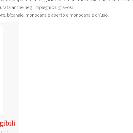
urata anche negli impieghi più gravosi.
atore, bicanale, monocanale aperto e monocanale chiuso.
ibili
ture -