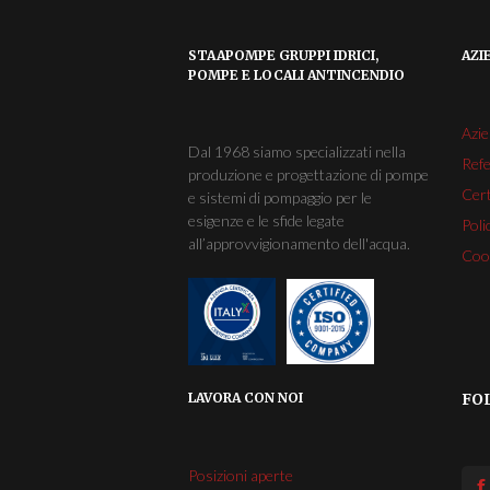
STAAPOMPE GRUPPI IDRICI,
AZI
POMPE E LOCALI ANTINCENDIO
Azi
Dal 1968 siamo specializzati nella
Ref
produzione e progettazione di pompe
Cert
e sistemi di pompaggio per le
esigenze e le sfide legate
Poli
all’approvvigionamento dell'acqua.
Cook
LAVORA CON NOI
FO
Posizioni aperte