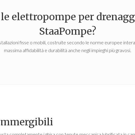
 le elettropompe per drenagg
StaaPompe?
stallazioni fisse o mobili, costruite secondo le norme europee interam
massima affidabilità e durabilità anche negli impieghi più gravosi.
ommergibili
ta completamente i ghisa con tenute meccanica lubrificata in camer