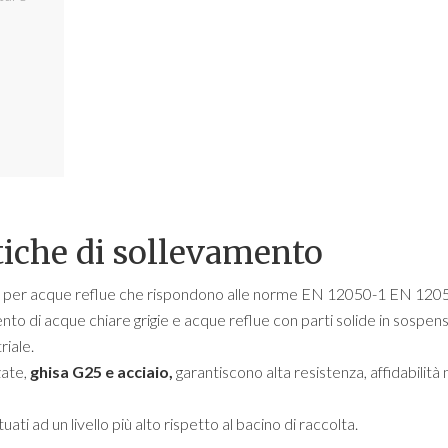
iche di sollevamento
to per acque reflue che rispondono alle norme EN 12050-1 EN 120
amento di acque chiare grigie e acque reflue con parti solide in sospen
riale.
zate,
ghisa
G25
e acciaio,
garantiscono alta resistenza, affidabilità
ati ad un livello più alto rispetto al bacino di raccolta.