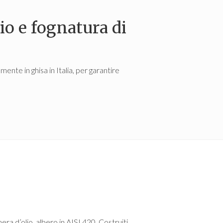
io e fognatura di
ente in ghisa in Italia, per garantire
a d’olio, albero in AISI 420. Costruiti