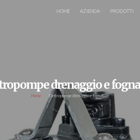
HOME
AZIENDA
PRODOTTI
ttropompe drenaggio e fogna
Home
Elettropompe drenaggio e fognature