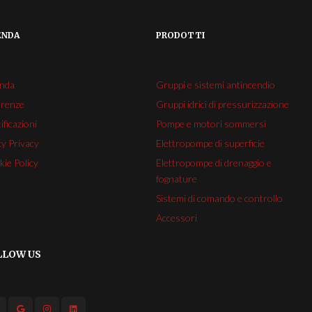
ENDA
PRODOTTI
enda
Gruppi e sistemi antincendio
erenze
Gruppi idrici di pressurizzazione
ificazioni
Pompe e motori sommersi
cy Privacy
Elettropompe di superficie
ie Policy
Elettropompe di drenaggio e
fognature
Sistemi di comando e controllo
Accessori
LLOW US