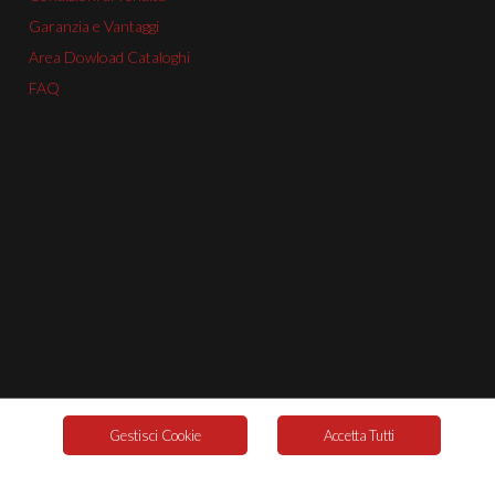
Garanzia e Vantaggi
Area Dowload Cataloghi
FAQ
Gestisci Cookie
Accetta Tutti
Cookie Policy
© 2026. Powered By
Labonext
.