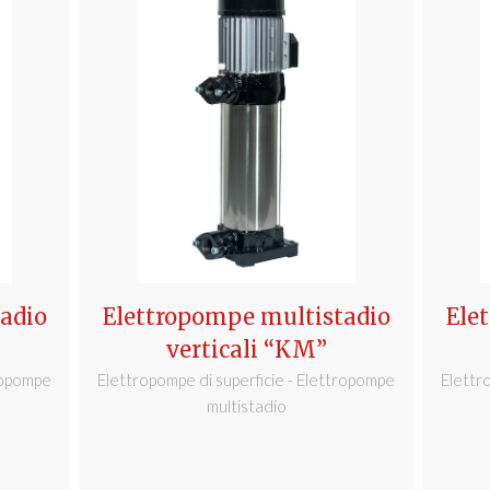
adio
Elettropompe multistadio
Ele
verticali “KM”
tropompe
Elettropompe di superficie - Elettropompe
Elettr
multistadio