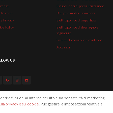
erenze
Gruppi idrici di pressurizzazione
ificazioni
Pompe e motori sommersi
cy Privacy
Elettropompe di superficie
ie Policy
Elettropompe di drenaggio e
fognature
Sistemi di comando e controllo
Accessori
LLOW US
ntire funzioni all'interno del sito e sia per attività di marketing
lla privacy e sui cookie
. Può gestire le impostazioni relative ai