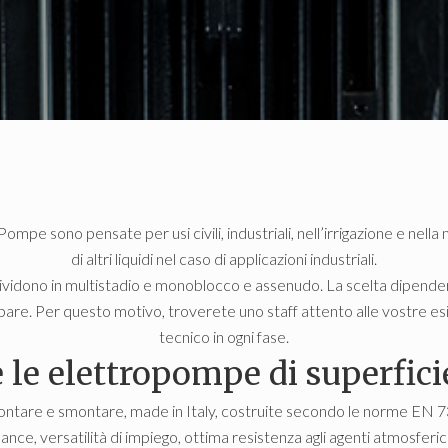
mpe sono pensate per usi civili, industriali, nell’irrigazione e nel
di altri liquidi nel caso di applicazioni industriali.
dividono in multistadio e monoblocco e assenudo. La scelta dipender
are. Per questo motivo, troverete uno staff attento alle vostre esig
tecnico in ogni fase.
e le elettropompe di superfic
ntare e smontare, made in Italy, costruite secondo le norme EN 733
ce, versatilità di impiego, ottima resistenza agli agenti atmosferici