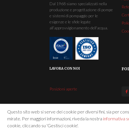
Dal 1968 siamo specializzati nella
Ref
produzione e progettazione di pompe
Cert
e sistemi di pompaggio per le
esigenze e le sfide legate
Poli
all’approvvigionamento dell'acqua.
Cook
LAVORA CON NOI
FO
Posizioni aperte
Questo sito web si serve dei cookie per diversi fini, sia per conse
mirate. Per maggiori informazioni, riveda la nostra
informativa su
cookie, cliccando su 'Gestisci cookie'.