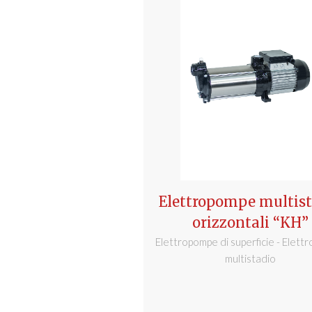
Elettropompe multist
orizzontali “KH”
Elettropompe di superficie - Elet
multistadio