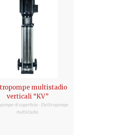
ttropompe multistadio
verticali “KV”
opompe di superficie - Elettropompe
multistadio