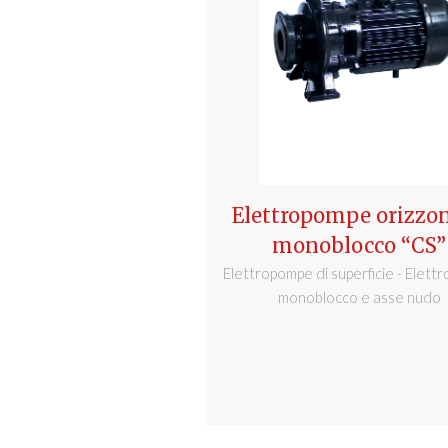
Elettropompe orizzon
monoblocco “CS”
Elettropompe di superficie - Elet
monoblocco e asse nudo