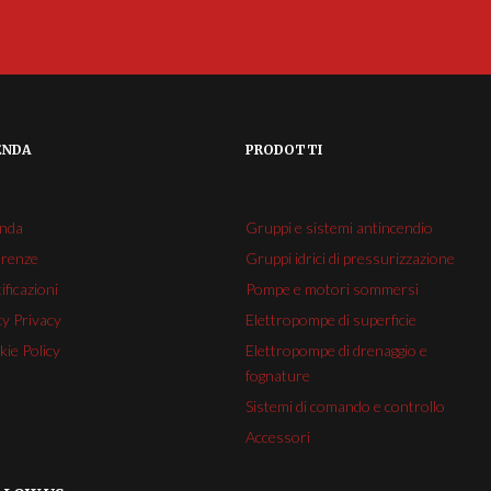
ENDA
PRODOTTI
enda
Gruppi e sistemi antincendio
erenze
Gruppi idrici di pressurizzazione
ificazioni
Pompe e motori sommersi
cy Privacy
Elettropompe di superficie
ie Policy
Elettropompe di drenaggio e
fognature
Sistemi di comando e controllo
Accessori