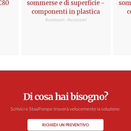
C80
sommerse e di superficie -
somm
componenti in plastica
c
Accessori - Accessori
Di cosa hai bisogno?
Scrivici e StaaPompe troverà velocemente la soluzione.
RICHIEDI UN PREVENTIVO