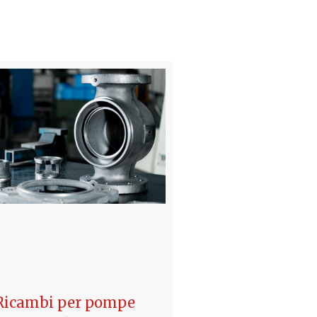
Ricambi per pompe
Galleggiante el