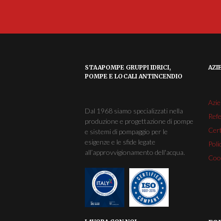
STAAPOMPE GRUPPI IDRICI,
AZI
POMPE E LOCALI ANTINCENDIO
Azi
Dal 1968 siamo specializzati nella
Ref
produzione e progettazione di pompe
Cert
e sistemi di pompaggio per le
esigenze e le sfide legate
Poli
all’approvvigionamento dell'acqua.
Cook