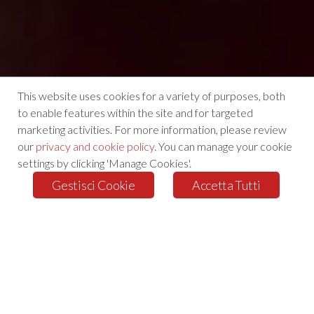
This website uses cookies for a variety of purposes, both
to enable features within the site and for targeted
marketing activities. For more information, please review
our
privacy and cookie policy
. You can manage your cookie
settings by clicking 'Manage Cookies'.
Gestisci Cookie
Accetta Tutti
Quest
per rac
terz
l'e
visualiz
WHAT STAA POMPE DOES
Clicc
PRODUZIONE GRUPPI POMPE
prefer