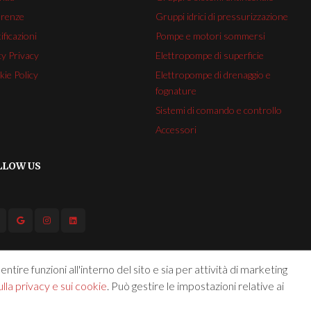
erenze
Gruppi idrici di pressurizzazione
ificazioni
Pompe e motori sommersi
cy Privacy
Elettropompe di superficie
ie Policy
Elettropompe di drenaggio e
fognature
Sistemi di comando e controllo
Accessori
LLOW US
ntire funzioni all'interno del sito e sia per attività di marketing
lla privacy e sui cookie
. Può gestire le impostazioni relative ai