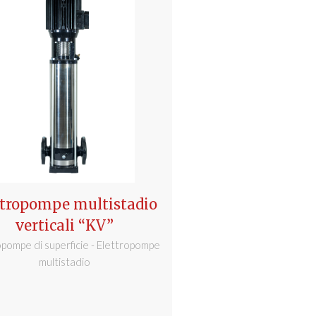
ttropompe multistadio
verticali “KV”
opompe di superficie - Elettropompe
multistadio