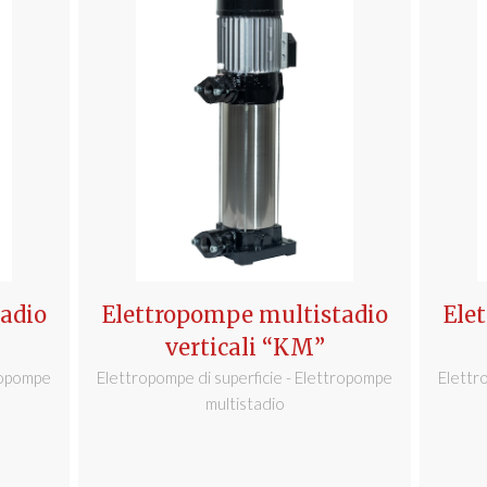
adio
Elettropompe multistadio
Ele
verticali “KM”
tropompe
Elettropompe di superficie - Elettropompe
Elettr
multistadio