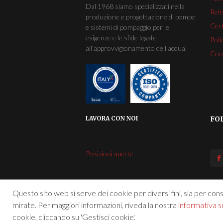
Dal 1968 siamo specializzati nella
Ref
produzione e progettazione di pompe
Cert
e sistemi di pompaggio per le
esigenze e le sfide legate
Poli
all’approvvigionamento dell'acqua.
Cook
LAVORA CON NOI
FO
Posizioni aperte
Questo sito web si serve dei cookie per diversi fini, sia per conse
mirate. Per maggiori informazioni, riveda la nostra
informativa su
cookie, cliccando su 'Gestisci cookie'.