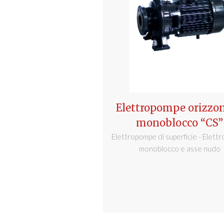
Elettropompe orizzon
monoblocco “CS”
Elettropompe di superficie - Elet
monoblocco e asse nudo