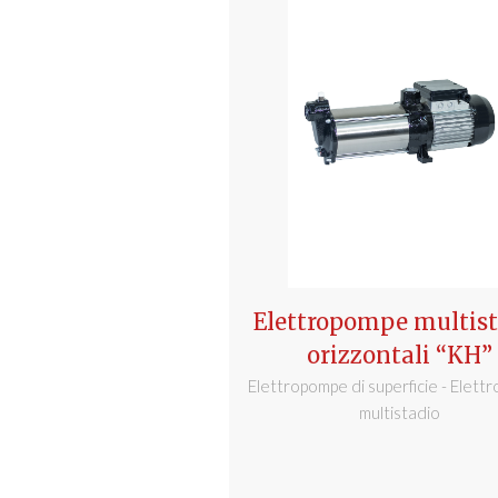
Elettropompe multist
orizzontali “KH”
Elettropompe di superficie - Elet
multistadio