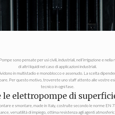
mpe sono pensate per usi civili, industriali, nell’irrigazione e nel
di altri liquidi nel caso di applicazioni industriali.
dividono in multistadio e monoblocco e assenudo. La scelta dipender
are. Per questo motivo, troverete uno staff attento alle vostre esig
tecnico in ogni fase.
e le elettropompe di superfic
ntare e smontare, made in Italy, costruite secondo le norme EN 733
ce, versatilità di impiego, ottima resistenza agli agenti atmosferici