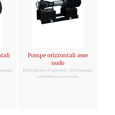
tali
Pompe orizzontali asse
nudo
tropompe
Elettropompe di superficie - Elettropompe
monoblocco e asse nudo