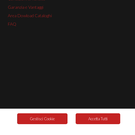
Garanzia e Vantaggi
Area Dowload Cataloghi
FAQ
Gestisci Cookie
Accetta Tutti
Cookie Policy
© 2026. Powered By
Labonext
.