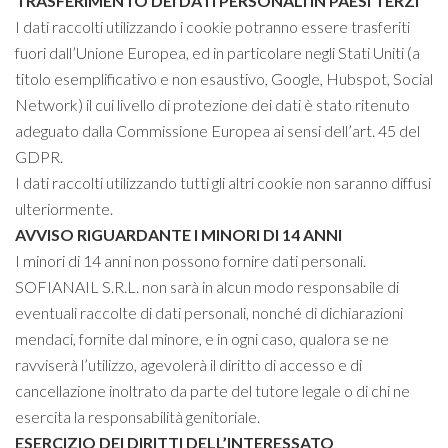
TRASFERIMENTO DEI DATI PERSONALI IN PAESI TERZI
I dati raccolti utilizzando i cookie potranno essere trasferiti
fuori dall’Unione Europea, ed in particolare negli Stati Uniti (a
titolo esemplificativo e non esaustivo, Google, Hubspot, Social
Network) il cui livello di protezione dei dati è stato ritenuto
adeguato dalla Commissione Europea ai sensi dell’art. 45 del
GDPR.
I dati raccolti utilizzando tutti gli altri cookie non saranno diffusi
ulteriormente.
AVVISO RIGUARDANTE I MINORI DI 14 ANNI
I minori di 14 anni non possono fornire dati personali.
SOFIANAIL S.R.L. non sarà in alcun modo responsabile di
eventuali raccolte di dati personali, nonché di dichiarazioni
mendaci, fornite dal minore, e in ogni caso, qualora se ne
ravviserà l’utilizzo, agevolerà il diritto di accesso e di
cancellazione inoltrato da parte del tutore legale o di chi ne
esercita la responsabilità genitoriale.
ESERCIZIO DEI DIRITTI DELL’INTERESSATO