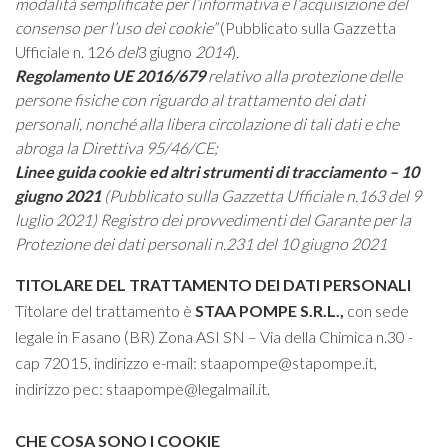
modalità semplificate per l’informativa e l’acquisizione del
consenso per l’uso dei cookie”
(Pubblicato sulla Gazzetta
Ufficiale n. 126
del
3 giugno
2014
)
.
Regolamento UE 2016/679
relativo alla protezione delle
persone fisiche con riguardo al trattamento dei dati
personali, nonché alla libera circolazione di tali dati e che
abroga la Direttiva 95/46/CE;
Linee guida cookie ed altri strumenti di tracciamento – 10
giugno 2021
(Pubblicato sulla Gazzetta Ufficiale n.163 del 9
luglio 2021) Registro dei provvedimenti del Garante per la
Protezione dei dati personali n.231 del 10 giugno 2021
TITOLARE DEL TRATTAMENTO DEI DATI PERSONALI
Titolare del trattamento è
STAA POMPE S.R.L.
,
con sede
legale in Fasano (BR) Zona ASI SN – Via della Chimica n.30 -
cap 72015, indirizzo e-mail:
staapompe@stapompe.it
,
indirizzo pec:
staapompe@legalmail.it
.
CHE COSA SONO I COOKIE