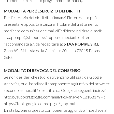
strumenti elettronici o programmi informatici).
MODALITÀ PER L’ESERCIZIO DEI DIRITTI
Per l’esercizio dei diritti di cui innanzi, l’Interessato può
presentare apposita istanza al Titolare del trattamento
mediante comunicazione mail all’indirizzo: indirizzo e-mail:
staapompe@stapompe.it
oppure mediante lettera
raccomandata a.r. da recapitarsi a:
STAA POMPE S.R.L.
,
Zona
ASI SN – Via della Chimica n.30 - cap 72015 Fasano
(BR).
MODALITA’ DI REVOCA DEL CONSENSO
Se non desideri che i tuoi dati vengano utilizzati da Google
Analytics, puoi installare il componente aggiuntivo del browser
secondo le modalità descritte da Google ai seguenti indirizzi:
https://support.google.com/analytics/answer/181881?hl=it
https://tools.google.com/dlpage/gaoptout
L'installazione di questo componente aggiuntivo impedisce al