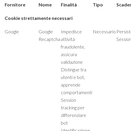
Fornitore
Nome
Finalità
Tipo
Scade
Cookie strettamente necessari
Google
Google
Impedisce
Necessario
Persist
Recaptcha
attività
Sessio
fraudolente,
assicura
validazione
Distingue tra
utenti e bot,
apprende
comportamenti
Session
tracking per
differenziare
bot
Identificazione