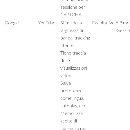
sessione per
CAPTCHA
Google
YouTube
Stima della
Facoltativo
6-8 me
larghezza di
/Sessi
banda, tracking
utente
Tiene traccia
delle
visualizzazioni
video
Salva
preferenze
come lingua,
autoplay, ecc.
Memorizza
scelte di
consenso per